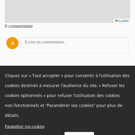
Leaflet
0 commentaire
A
Cliquez sur « Tout accepter » pour consentir à l’utilisation des
À propos
cookies destinés à mesurer l’audience du site, « Refuser les
Ce site participatif est géré par la Ville de Besançon.
cookies optionnels » pour refuser l’utilisation des cookies
Autres liens
non-fonctionnels et “Paramétrer vos cookies” pour plus de
Cookies
Gestion des cookies
détails.
Politique de confidentialité
Mentions légales
Besoin d'aide ?
Paramétrer vos cookies