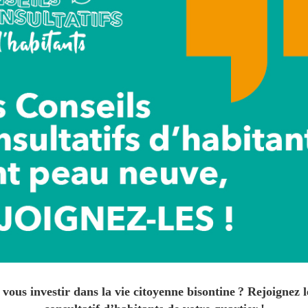
 vous investir dans la vie citoyenne bisontine ? Rejoignez l