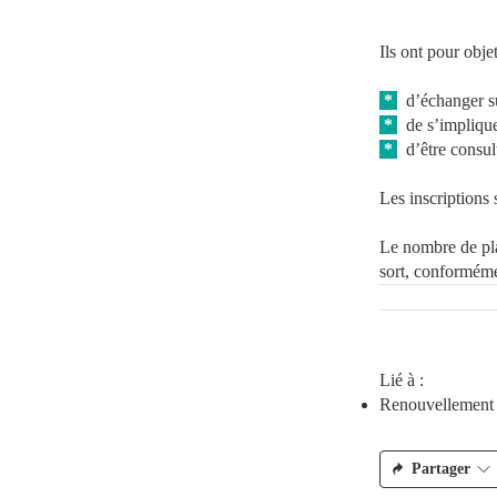
Ils ont pour obje
*
d’échanger sur
*
de s’impliquer
*
d’être consult
Les inscriptions 
Le nombre de pla
sort, conforméme
Lié à :
Renouvellement d
Partager