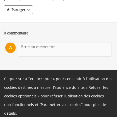
Partager
0 commentaire
A
Cliquez sur « Tout accepter » pour consentir à l’utilisation des
À propos
cookies destinés à mesurer l’audience du site, « Refuser les
Ce site participatif est géré par la Ville de Besançon.
Autres liens
cookies optionnels » pour refuser l’utilisation des cookies
Cookies
non-fonctionnels et “Paramétrer vos cookies” pour plus de
Gestion des cookies
Politique de confidentialité
Mentions légales
détails.